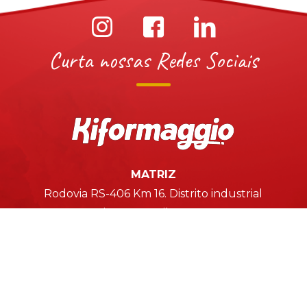
Curta nossas Redes Sociais
MATRIZ
Rodovia RS-406 Km 16. Distrito industrial
Nonoai - RS - Brasil - 99600-000
Fone: 54 9 9978-0984
FILIAL
Avenida Rocha Loires, 257, Centro
Nonoai RS - Brasil - 99600-000