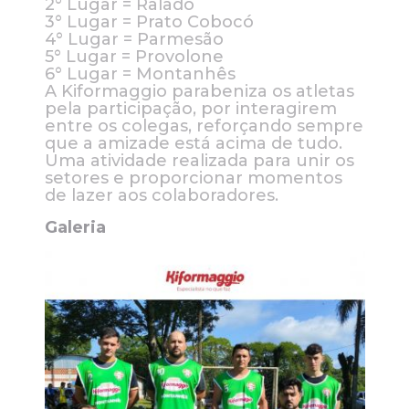
2° Lugar = Ralado
3° Lugar = Prato Cobocó
4° Lugar = Parmesão
5° Lugar = Provolone
6° Lugar = Montanhês
A Kiformaggio parabeniza os atletas
pela participação, por interagirem
entre os colegas, reforçando sempre
que a amizade está acima de tudo.
Uma atividade realizada para unir os
setores e proporcionar momentos
de lazer aos colaboradores.
Galeria