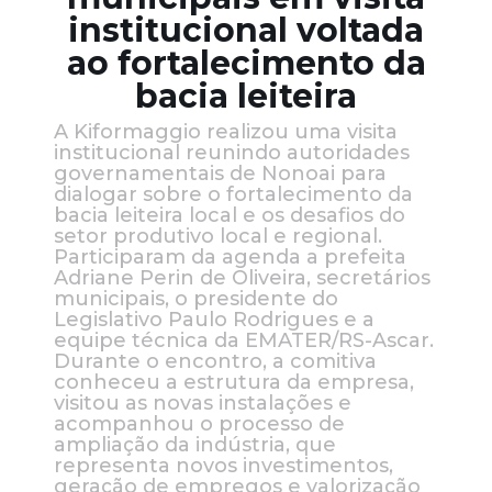
institucional voltada
ao fortalecimento da
bacia leiteira
A Kiformaggio realizou uma visita
institucional reunindo autoridades
governamentais de Nonoai para
dialogar sobre o fortalecimento da
bacia leiteira local e os desafios do
setor produtivo local e regional.
Participaram da agenda a prefeita
Adriane Perin de Oliveira, secretários
municipais, o presidente do
Legislativo Paulo Rodrigues e a
equipe técnica da EMATER/RS-Ascar.
Durante o encontro, a comitiva
conheceu a estrutura da empresa,
visitou as novas instalações e
acompanhou o processo de
ampliação da indústria, que
representa novos investimentos,
geração de empregos e valorização