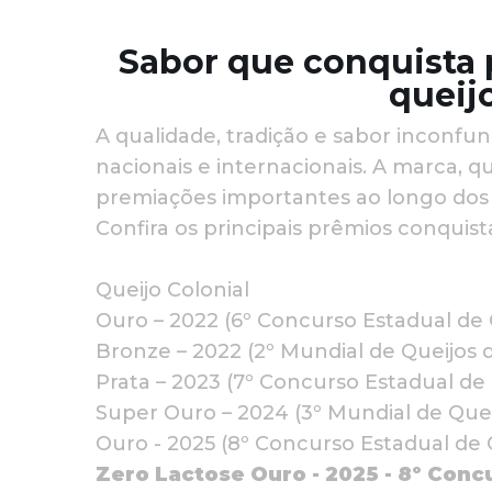
Sabor que conquista 
queij
A qualidade, tradição e sabor inconfu
nacionais e internacionais. A marca,
premiações importantes ao longo dos
Confira os principais prêmios conquist
Queijo Colonial
Ouro – 2022 (6º Concurso Estadual de 
Bronze – 2022 (2º Mundial de Queijos d
Prata – 2023 (7º Concurso Estadual de 
Super Ouro – 2024 (3º Mundial de Queij
Ouro - 2025 (8º Concurso Estadual de 
Zero Lactose Ouro - 2025 - 8º Conc