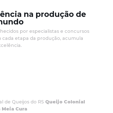
rência na produção de
 mundo
nhecidos por especialistas e concursos
em cada etapa da produção, acumula
celência.
al de Queijos do RS
Queijo Colonial
 Meia Cura