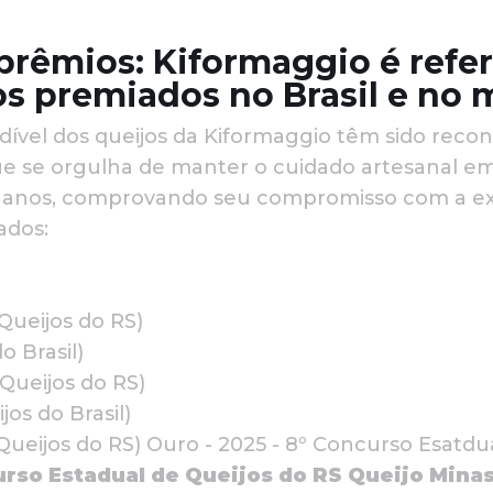
prêmios: Kiformaggio é refe
os premiados no Brasil e no
ndível dos queijos da Kiformaggio têm sido reco
 que se orgulha de manter o cuidado artesanal 
 anos, comprovando seu compromisso com a ex
ados:
Queijos do RS)
o Brasil)
Queijos do RS)
os do Brasil)
Queijos do RS) Ouro - 2025 - 8º Concurso Esatdu
urso Estadual de Queijos do RS
Queijo Minas